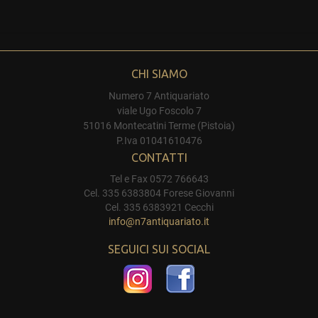
CHI SIAMO
Numero 7 Antiquariato
viale Ugo Foscolo 7
51016 Montecatini Terme (Pistoia)
P.Iva 01041610476
CONTATTI
Tel e Fax 0572 766643
Cel. 335 6383804 Forese Giovanni
Cel. 335 6383921 Cecchi
info@n7antiquariato.it
SEGUICI SUI SOCIAL