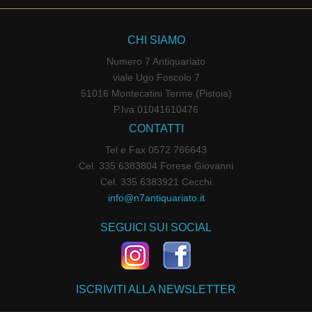
CHI SIAMO
Numero 7 Antiquariato
viale Ugo Foscolo 7
51016 Montecatini Terme (Pistoia)
P.Iva 01041610476
CONTATTI
Tel e Fax 0572 766643
Cel. 335 6383804 Forese Giovanni
Cel. 335 6383921 Cecchi
info@n7antiquariato.it
SEGUICI SUI SOCIAL
ISCRIVITI ALLA NEWSLETTER