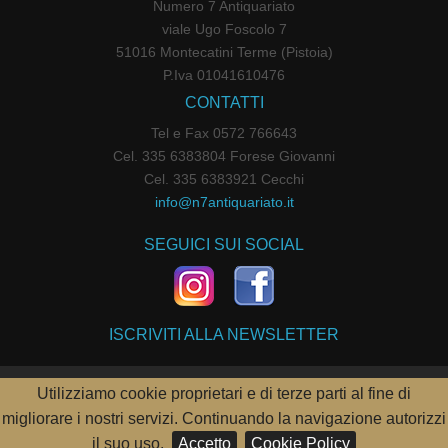
Numero 7 Antiquariato
viale Ugo Foscolo 7
51016 Montecatini Terme (Pistoia)
P.Iva 01041610476
CONTATTI
Tel e Fax 0572 766643
Cel. 335 6383804 Forese Giovanni
Cel. 335 6383921 Cecchi
info@n7antiquariato.it
SEGUICI SUI SOCIAL
ISCRIVITI ALLA NEWSLETTER
Utilizziamo cookie proprietari e di terze parti al fine di
POWERED BY
PARALLELOWEB
migliorare i nostri servizi. Continuando la navigazione autorizzi
il suo uso.
Accetto
Cookie Policy