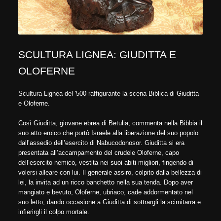
SCULTURA LIGNEA: GIUDITTA E
OLOFERNE
Scultura Lignea del '500 raffigurante la scena Biblica di Giuditta
e Oloferne.
Così Giuditta, giovane ebrea di Betulia, commenta nella Bibbia il
suo atto eroico che portò Israele alla liberazione del suo popolo
dall’assedio dell’esercito di Nabucodonosor. Giuditta si era
presentata all’accampamento del crudele Oloferne, capo
dell’esercito nemico, vestita nei suoi abiti migliori, fingendo di
volersi alleare con lui. Il generale assiro, colpito dalla bellezza di
lei, la invita ad un ricco banchetto nella sua tenda. Dopo aver
mangiato e bevuto, Oloferne, ubriaco, cade addormentato nel
suo letto, dando occasione a Giuditta di sottrargli la scimitarra e
infierirgli il colpo mortale.