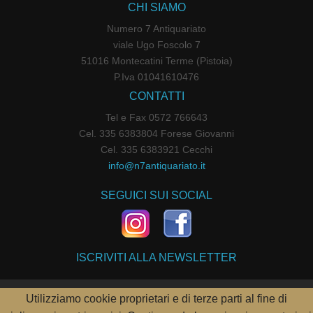
CHI SIAMO
Numero 7 Antiquariato
viale Ugo Foscolo 7
51016 Montecatini Terme (Pistoia)
P.Iva 01041610476
CONTATTI
Tel e Fax 0572 766643
Cel. 335 6383804 Forese Giovanni
Cel. 335 6383921 Cecchi
info@n7antiquariato.it
SEGUICI SUI SOCIAL
ISCRIVITI ALLA NEWSLETTER
Utilizziamo cookie proprietari e di terze parti al fine di
POWERED BY
PARALLELOWEB