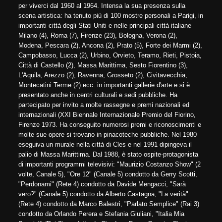
per viverci dal 1960 al 1964. Intensa la sua presenza sulla
scena artistica: ha tenuto più di 100 mostre personali a Parigi, in
importanti città degli Stati Uniti e nelle principali città italiane
Milano (4), Roma (7), Firenze (23), Bologna, Verona (2),
Modena, Pescara (2), Ancona (2), Prato (5), Forte dei Marmi (2),
Campobasso, Lucca (2), Urbino, Orvieto, Teramo, Rieti, Pistoia,
Città di Castello (2), Massa Marittima, Sesto Fiorentino (3),
L'Aquila, Arezzo (2), Ravenna, Grosseto (2), Civitavecchia,
Montecatini Terme (2) ecc. in importanti gallerie d'arte e si è
presentato anche in centri culturali e sedi pubbliche. Ha
partecipato per invito a molte rassegne e premi nazionali ed
internazionali (XXI Biennale Internazionale Premio del Fiorino,
Firenze 1973. Ha conseguito numerosi premi e riconoscimenti e
molte sue opere si trovano in pinacoteche pubbliche. Nel 1980
eseguiva un murale nella città di Cles e nel 1991 dipingeva il
palio di Massa Marittima. Dal 1988, è stato ospite-protagonista
di importanti programmi televisivi: "Maurizio Costanzo Show" (2
volte, Canale 5), "Ore 12" (Canale 5) condotto da Gerry Scotti,
"Perdonami" (Rete 4) condotto da Davide Mengacci, "Sarà
vero?" (Canale 5) condotto da Alberto Castagna, "La verità"
(Rete 4) condotto da Marco Balestri, "Parlato Semplice" (Rai 3)
condotto da Orlando Perera e Stefania Giuliani, "Italia Mia