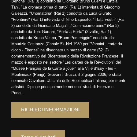
Benché" (Rai 3) condotto da Giordano Bruno Guerri e Cinzia
Tani, "La cronaca prima di tutto" (Rai 1) intervista di Giacomo
Galeazzi, "Unomattina" (Rai 1) condotto da Luca Giurato,
"Frontiere" (Rai 1) intervista di Nino Esposito, "I fatti vostri" (Rai
2) condotto da Giancarlo Magalli, "Cominciamo bene" (Rai 3)
condotto da Toni Garrani, "Porta a Porta" (3 volte, Rai 1)
condotto da Bruno Vespa, "Buon Pomeriggio" condotto da
Maurizio Costanzo (Canale 5). Nel 1989 per "Vannini - carte da
gioco - Firenze" ha disegnato un mazzo di carte (52+2)
commemorativo del Bicentenario della Rivoluzione Francese. Il
mazzo è esposto nel settore "Les cartes de la Révolution" del
"Musée Français de la Carte à jouer" alla Ville d'Issy - les -
Moulineaux (Parigi). Giovanni Bruzzi, il 2 giugno 2006, è stato
nominato Cavaliere Ufficiale delle Replubblica Italiana, per meriti
artistici. Dipinge principalmente nei suoi studi di Firenze e
Parigi.
RICHIEDI INFORMAZIONI