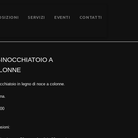
OSIZIONI
SERVIZI
EVENTI
CONTATTI
Collezione
Inginocchiatoio a colonne
GINOCCHIATOIO A
LONNE
cchiatoio in legno di noce a colonne.
na.
600
sioni: